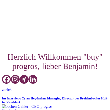
Benjamin absolvierte bei der Hessenparkgastronomie & -hotellerie
in Neu-Anspach sowie bei Relais & Châteaux Hotel Jagdhof in
Glashütten eine Ausbildung zum Hotelfachmann und schloss diese
2006 erfolgreich ab. Anschließend war er bei der
Hessenparkgastronomie & -hotellerie erst als Restaurantmanager
und später als Assistant Director of Sales & Marketing tätig. Nach
einer mehrjährigen Selbständigkeit als Finanzberater kehrte er als
Geschäftsführer zur Hessenparkgastronomie & -hotellerie zurück
und hatte diese Position die letzten zehn Jahre inne.
Herzlich Willkommen "buy"
progros, lieber Benjamin!
zurück
Im Interview: Cyrus Heydarian, Managing Director des Breidenbacher Hofs
in Düsseldorf