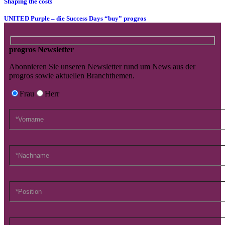
Shaping the costs
UNITED Purple – die Success Days “buy” progros
progros Newsletter
Abonnieren Sie unseren Newsletter rund um News aus der
progros sowie aktuellen Branchthemen.
Frau
Herr