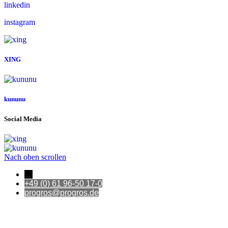
linkedin
instagram
XING
kununu
Social Media
Nach oben scrollen
←
+49 (0) 61 96-50 17-0
progros@progros.de