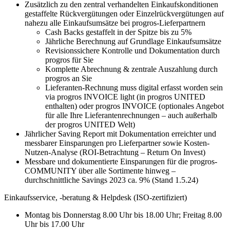
Zusätzlich zu den zentral verhandelten Einkaufskonditionen
gestaffelte Rückvergütungen oder Einzelrückvergütungen auf
nahezu alle Einkaufsumsätze bei progros-Lieferpartnern
Cash Backs gestaffelt in der Spitze bis zu 5%
Jährliche Berechnung auf Grundlage Einkaufsumsätze
Revisionssichere Kontrolle und Dokumentation durch
progros für Sie
Komplette Abrechnung & zentrale Auszahlung durch
progros an Sie
Lieferanten-Rechnung muss digital erfasst worden sein
via progros INVOICE light (in progros UNITED
enthalten) oder progros INVOICE (optionales Angebot
für alle Ihre Lieferantenrechnungen – auch außerhalb
der progros UNITED Welt)
Jährlicher Saving Report mit Dokumentation erreichter und
messbarer Einsparungen pro Lieferpartner sowie Kosten-
Nutzen-Analyse (ROI-Betrachtung – Return On Invest)
Messbare und dokumentierte Einsparungen für die progros-
COMMUNITY über alle Sortimente hinweg –
durchschnittliche Savings 2023 ca. 9% (Stand 1.5.24)
Einkaufsservice, -beratung & Helpdesk (ISO-zertifiziert)
Montag bis Donnerstag 8.00 Uhr bis 18.00 Uhr; Freitag 8.00
Uhr bis 17.00 Uhr