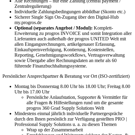
Alle Rechnungen – nur eine Zahlung (central payment /
Zentralregulierung)
Individuelle Zahlungsbedingungen abbildbar (Skonto etc.)
Sicherer Single Sign On-Zugang über den Digital-Hub
my.progros.de
Optional (separates Angebot / Modul):
Komplett-
Erweiterung zu progros INVOICE und somit Integration aller
Lieferanten auch außerhalb der progros UNITED Welt mit
allen Eingangsrechnungen, artikelgenauer Erfassung,
Einkaufspreisverfolgung, Kontierung, Kostenstellen,
Reporting, Genehmigungsworkflows, Vertragsverwaltung
sowie Übergabe aller Rechnungsdaten an mehr als 60
führende Finanzbuchhaltungssysteme.
Persönlicher Ansprechpartner & Beratung vor Ort (ISO-zertifiziert)
Montag bis Donnerstag 8.00 Uhr bis 18.00 Uhr; Freitag 8.00
Uhr bis 17.00 Uhr
Persönliche Anlaufstation, Supporter & Vermittler für
alle Fragen & Hilfestellungen rund um die gesamte
progros 360 Grad Supply Solutions Welt
Mindestens einmal jährlich individuelle Partnergespräche
durch den Ihnen persönlich zur Verfügung gestellten PRO |
Professional Supply Solutions u. a. zu diesen Themen
Wrap up der Zusammenarbeit