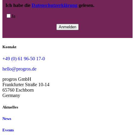
Ich habe die
Datenschutzerklärung
gelesen.
Ja
Kontakt
+49 (0) 61 96-50 17-0
hello@progros.de
progros GmbH
Frankfurter Straße 10-14
65760 Eschborn
Germany
Aktuelles
News
Events