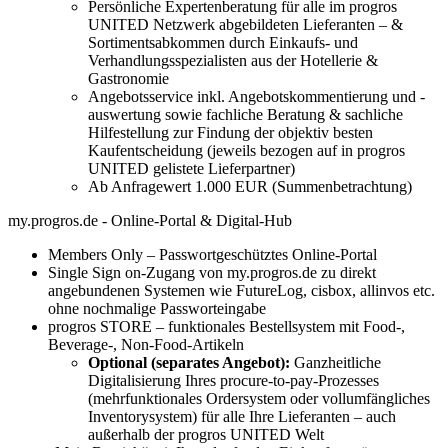
Persönliche Expertenberatung für alle im progros
UNITED Netzwerk abgebildeten Lieferanten – &
Sortimentsabkommen durch Einkaufs- und
Verhandlungsspezialisten aus der Hotellerie &
Gastronomie
Angebotsservice inkl. Angebotskommentierung und -
auswertung sowie fachliche Beratung & sachliche
Hilfestellung zur Findung der objektiv besten
Kaufentscheidung (jeweils bezogen auf in progros
UNITED gelistete Lieferpartner)
Ab Anfragewert 1.000 EUR (Summenbetrachtung)
my.progros.de - Online-Portal & Digital-Hub
Members Only – Passwortgeschütztes Online-Portal
Single Sign on-Zugang von my.progros.de zu direkt
angebundenen Systemen wie FutureLog, cisbox, allinvos etc.
ohne nochmalige Passworteingabe
progros STORE – funktionales Bestellsystem mit Food-,
Beverage-, Non-Food-Artikeln
Optional (separates Angebot):
Ganzheitliche
Digitalisierung Ihres procure-to-pay-Prozesses
(mehrfunktionales Ordersystem oder vollumfängliches
Inventorysystem) für alle Ihre Lieferanten – auch
außerhalb der progros UNITED Welt