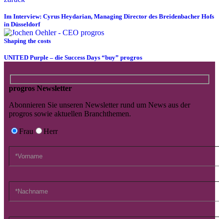
Im Interview: Cyrus Heydarian, Managing Director des Breidenbacher Hofs
in Düsseldorf
Shaping the costs
UNITED Purple – die Success Days “buy” progros
progros Newsletter
Abonnieren Sie unseren Newsletter rund um News aus der
progros sowie aktuellen Branchthemen.
Frau
Herr