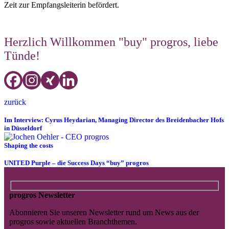
Zeit zur Empfangsleiterin befördert.
Herzlich Willkommen "buy" progros, liebe
Tünde!
zurück
Im Interview: Cyrus Heydarian, Managing Director des Breidenbacher Hofs
in Düsseldorf
Shaping the costs
UNITED Purple – die Success Days “buy” progros
progros Newsletter
Abonnieren Sie unseren Newsletter rund um News aus der
progros sowie aktuellen Branchthemen.