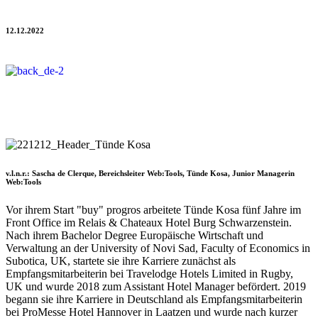
Tünde Kosa neu im Team Web:Tools
12.12.2022
Im Dezember 2022 ist Tünde Kosa als Junior Managerin Web:Tools
"buy" progros gestartet. Somit wächst das Team, rund um
Bereichsleiter Sascha de Clerque, auf acht Personen.
v.l.n.r.: Sascha de Clerque, Bereichsleiter Web:Tools, Tünde Kosa, Junior Managerin
Web:Tools
Vor ihrem Start "buy" progros arbeitete Tünde Kosa fünf Jahre im
Front Office im Relais & Chateaux Hotel Burg Schwarzenstein.
Nach ihrem Bachelor Degree Europäische Wirtschaft und
Verwaltung an der University of Novi Sad, Faculty of Economics in
Subotica, UK, startete sie ihre Karriere zunächst als
Empfangsmitarbeiterin bei Travelodge Hotels Limited in Rugby,
UK und wurde 2018 zum Assistant Hotel Manager befördert. 2019
begann sie ihre Karriere in Deutschland als Empfangsmitarbeiterin
bei ProMesse Hotel Hannover in Laatzen und wurde nach kurzer