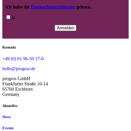
Ich habe die
Datenschutzerklärung
gelesen.
Ja
Kontakt
+49 (0) 61 96-50 17-0
hello@progros.de
progros GmbH
Frankfurter Straße 10-14
65760 Eschborn
Germany
Aktuelles
News
Events