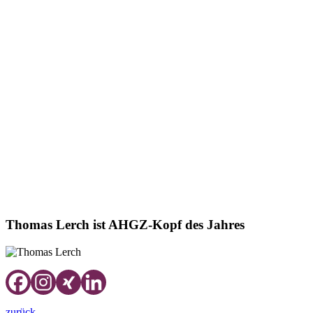
Standort einen absoluten Bedarf deckt und dessen 98 Zimmer
nahezu von der Eröffnung an ausgebucht sind.
Thomas Lerch ist als Chef der Lerch-Gruppe verantwortlich für
insgesamt 11 Betriebe, darunter drei Hotels, mehrere Gastronomie-
Betriebe sowie Catering und Weinhandel. Bereits seit 2011 nutzt
Thomas Lerch für seine Betriebe die Leistungen und Lösungen der
progros rund um die Einkaufsoptimierung, darunter neben dem
Weitblick Allgäu auch für das Parkhotel Jordanbad sowie das
Panoramahotel Oberjoch.
https://www.ahgz.de/news/wuerdigung-ahgz-thomas-lerch-ist-kopf-
des-jahres,200012251943.html
Thomas Lerch ist AHGZ-Kopf des Jahres
zurück