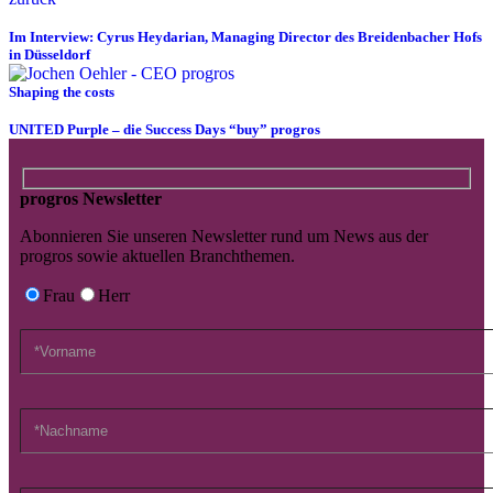
Im Interview: Cyrus Heydarian, Managing Director des Breidenbacher Hofs
in Düsseldorf
Shaping the costs
UNITED Purple – die Success Days “buy” progros
progros Newsletter
Abonnieren Sie unseren Newsletter rund um News aus der
progros sowie aktuellen Branchthemen.
Frau
Herr