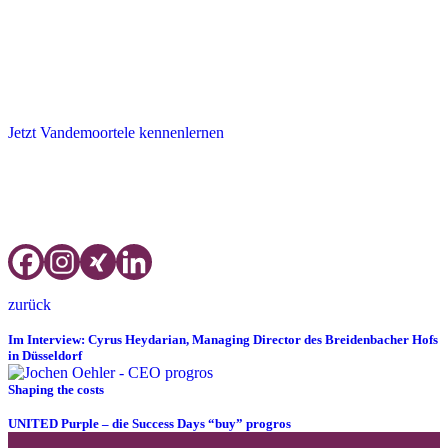
Vandemoortele entwickelt fortlaufend neue Produkte und ist immer
am Puls der Zeit. Dabei stehen Geschmack und Qualität immer im
Vordergrund. Der neue progros-Partner hat sich als Mission gesetzt,
immer außerordentliche Leistungen zu erbringen - leidenschaftlich,
engagiert und dynamisch.
Jetzt Vandemoortele kennenlernen
Sie haben Fragen oder wünschen den persönlichen Austausch?
InfoLine:
Alexander Ottens, Teammanager Einkauf, Telefon: +49
(0) 6196-5017-821, E-Mail:
alexander.ottens@progros.de
zurück
Im Interview: Cyrus Heydarian, Managing Director des Breidenbacher Hofs
in Düsseldorf
Shaping the costs
UNITED Purple – die Success Days “buy” progros