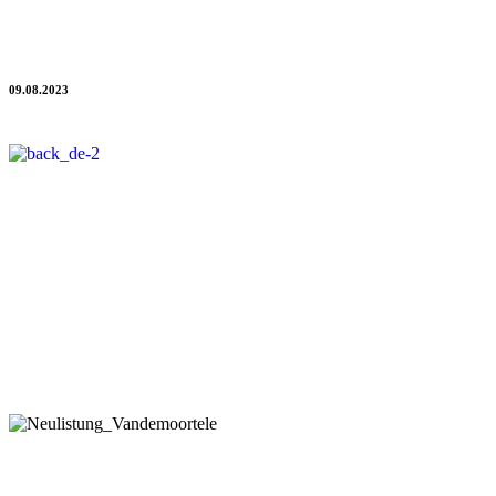
Neulistung: Vandemoortele
Breites Produktsortiment von Frühstück bis Abendessen
09.08.2023
Neu gelistet "buy" progros ist der
qualitätsgeprüfte progros-
Partner Vandemoortele
. Das belgische Familienunternehmen
bietet vom Frühstück bis zum Abendessen eine breite und gesunde
Palette von Lebensmittelprodukten an.
Ausgezeichneter Geschmack und Qualität sind die Markenzeichen
aller Vandemoortele-Produkte. Als führendes
Lebensmittelunternehmen bietet Vandemoortele praktische
Lösungen für Profis und Produkte.
v.l.n.r.: Alexander Ottens, Teammanager Einkauf F&B; Christian Förster
,
Key Account
Manager Foodservice BP