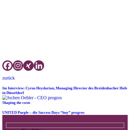
Management Association, HDV – Hoteldirektorenvereinigung, Fair
Job Hotels, IHA Hotelverband Deutschland und unseren exklusiven
Medienpartner „Tophotel“.
Top Supply 2021 – Kongress. Event. Netzwerk –
coming up
21.9.2021, Estrel Berlin
zurück
Im Interview: Cyrus Heydarian, Managing Director des Breidenbacher Hofs
in Düsseldorf
Shaping the costs
UNITED Purple – die Success Days “buy” progros