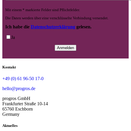
Mit einem * markierte Felder sind Pflichtfelder.
Die Daten werden über eine verschlüsselte Verbindung versendet.
Ich habe die
Datenschutzerklärung
gelesen.
Ja
Kontakt
+49 (0) 61 96-50 17-0
hello@progros.de
progros GmbH
Frankfurter Straße 10-14
65760 Eschborn
Germany
Aktuelles