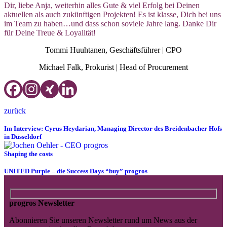
Dir, liebe Anja, weiterhin alles Gute & viel Erfolg bei Deinen
aktuellen als auch zukünftigen Projekten! Es ist klasse, Dich bei uns
im Team zu haben…und dass schon soviele Jahre lang. Danke Dir
für Deine Treue & Loyalität!
Tommi Huuhtanen, Geschäftsführer | CPO
Michael Falk, Prokurist | Head of Procurement
zurück
Im Interview: Cyrus Heydarian, Managing Director des Breidenbacher Hofs
in Düsseldorf
Shaping the costs
UNITED Purple – die Success Days “buy” progros
progros Newsletter
Abonnieren Sie unseren Newsletter rund um News aus der