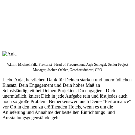
gesamten Projekte maßgeblich in ihrer Hand oder der ihrer Kollegin,
Angélina Zinner.
Anja Schlegel, heute Senior Project Manager bei progros, hat ihre
Ausbildung in der Hotellerie gemacht und verfügt über ein sehr
gutes Branchen-Know how. Zu ihren Stationen zählten auch die
Steigenberger Hotels sowie andere namhafte Gruppen und Hotels.
V.l.n.r.: Michael Falk, Prokurist | Head of Procurement; Anja Schlegel, Senior Project
Manager; Jochen Oehler, Geschäftsführer | CEO
Liebe Anja, herzlichen Dank für Deinen starken und unermüdlichen
Einsatz, Dein Engagement und Dein hohes Maß an
Selbstständigkeit bei Deinen Projekten. Du engagierst Dich
unermüdlich, kniest Dich in jede Aufgabe rein und löst jedes auch
noch so große Problem. Bemerkenswert auch Deine "Performance"
vor Ort in den neu zu eröffnenden Hotels, wenn es um die
Anlieferung und Annahme der bestellten Einrichtungs- und
Ausstattungsgegenstände geht.