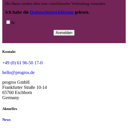
Die Daten werden über eine verschlüsselte Verbindung versendet.
Ich habe die
Datenschutzerklärung
gelesen.
Ja
Kontakt
+49 (0) 61 96-50 17-0
hello@progros.de
progros GmbH
Frankfurter Straße 10-14
65760 Eschborn
Germany
Aktuelles
News