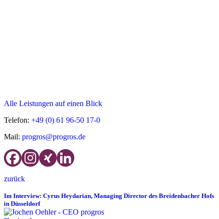
Rechnungsworkflow ist komplett digitalisiert durch den Einsatz des
Online-Kreditorenmanagementsystems der allinvos.de, einem
Beteiligungsunternehmen der progros.
www.progros.de
/
www.allinvos.de
Alle Leistungen auf einen Blick
Telefon:
+49 (0) 61 96-50 17-0
Mail:
progros@progros.de
zurück
Im Interview: Cyrus Heydarian, Managing Director des Breidenbacher Hofs
in Düsseldorf