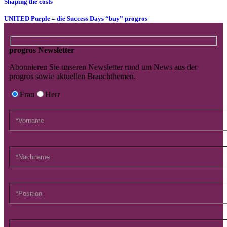
Shaping the costs
UNITED Purple – die Success Days “buy” progros
progros Newsletter
Abonnieren Sie unseren Newsletter rund um News aus der
progros sowie aktuellen Branchthemen.
Frau
Herr