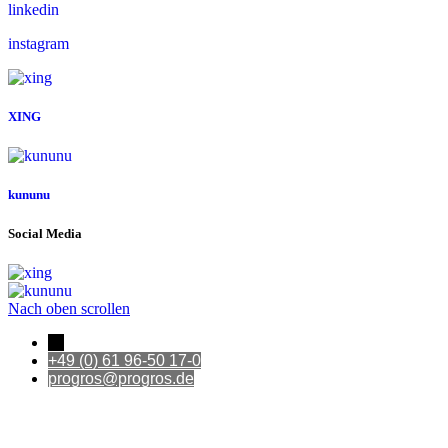
linkedin
instagram
XING
kununu
Social Media
Nach oben scrollen
←
+49 (0) 61 96-50 17-0
progros@progros.de