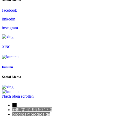
facebook
linkedin
instagram
XING
kununu
Social Media
Nach oben scrollen
←
+49 (0) 61 96-50 17-0
progros@progros.de