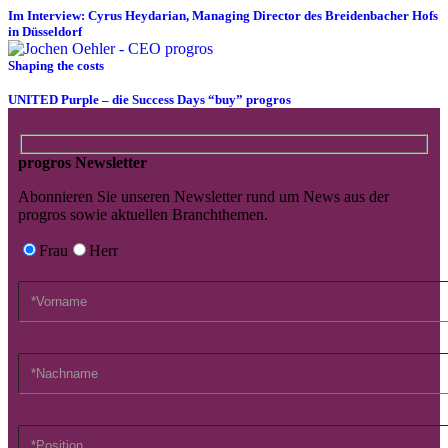
Im Interview: Cyrus Heydarian, Managing Director des Breidenbacher Hofs
in Düsseldorf
Shaping the costs
UNITED Purple – die Success Days “buy” progros
progros Newsletter
Abonnieren Sie unseren Newsletter rund um News aus der
progros sowie aktuellen Branchthemen.
Frau
Herr