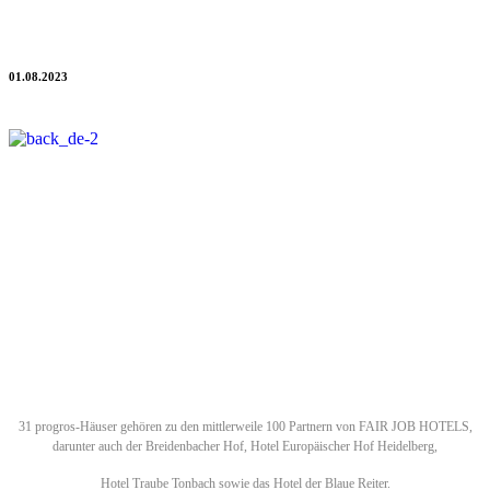
Fair Job Hotels erreicht die 100-Hotel-Marke
01.08.2023
Congratulation an Fair Job Hotels zu 100 Partner-Betrieben -
das ganze progros-Team gratuliert zu diesem großen Erfolg!
Der 2016 von 15 Hoteliers und Industriepartnern gegründete Verein
hat es sich zum Ziel gesetzt, mit anderen Hotels gemeinsame,
verbindliche Werte und Standards für den Umgang in der
Arbeitswelt zu setzen. Gegenseitige Wertschätzung und ein
respektvolles Verhältnis aller Beteiligten legen hierbei den
Grundstein für langfristige Zufriedenheit und eine nachhaltige
Verbesserung des Images.
31 progros-Häuser gehören zu den mittlerweile 100 Partnern von FAIR JOB HOTELS,
darunter auch der Breidenbacher Hof, Hotel Europäischer Hof Heidelberg,
Hotel Traube Tonbach sowie das Hotel der Blaue Reiter.