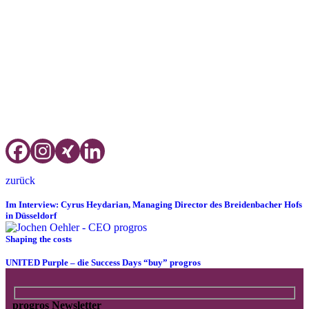
Manager wirkte und auch das Steigenberger Hotel Der Sonnenhof
in Bad Wörishofen. Dort war er viele Jahre F&B-Manager und auch
für den Einkauf verantwortlich. Im Hartl Resort Hotel Maximilian
war Claudius Möller stellvertretender Direktor, bevor er 2010 zum
ersten Mal zur progros wechselte. Nach kurzer Unterbrechung im
Jahr 2015, als er etwa ein Jahr als International Key Account
Manager für einen international führenden Hotelkosmetikhersteller
arbeitete, führte ihn sein Weg zur progros wieder zurück. Bei
progros hatte er zuletzt die Position Direktor Key Account
Management Süd Europa inne.
zurück
Im Interview: Cyrus Heydarian, Managing Director des Breidenbacher Hofs
in Düsseldorf
Shaping the costs
UNITED Purple – die Success Days “buy” progros
progros Newsletter