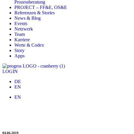
Prozessberatung
PROJECT – FF&E, OS&E
Referenzen & Stories
News & Blog
Events
Netzwerk
Team
Karriere
Werte & Codex
Story
Apps
LOGIN
DE
EN
EN
Claudius Möller leitet progros-Development
Key Account Management und Kundenservice unter seiner Führung
04.06.2019