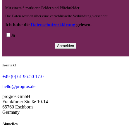
Mit einem * markierte Felder sind Pflichtfelder.
Die Daten werden über eine verschlüsselte Verbindung versendet.
Ich habe die
Datenschutzerklärung
gelesen.
Ja
Kontakt
+49 (0) 61 96-50 17-0
hello@progros.de
progros GmbH
Frankfurter Straße 10-14
65760 Eschborn
Germany
Aktuelles