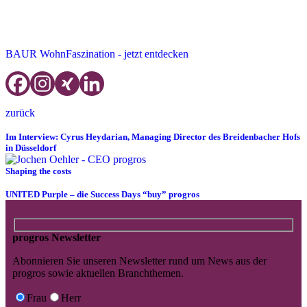
hier bietet BAUR WohnFaszination eine Komplettlösung an und
unterstützt Sie bei der Planung & Fertigung Ihrer individuellen
Wünsche
BAUR WohnFaszination - jetzt entdecken
zurück
Im Interview: Cyrus Heydarian, Managing Director des Breidenbacher Hofs
in Düsseldorf
Shaping the costs
UNITED Purple – die Success Days “buy” progros
progros Newsletter
Abonnieren Sie unseren Newsletter rund um News aus der
progros sowie aktuellen Branchthemen.
Frau
Herr