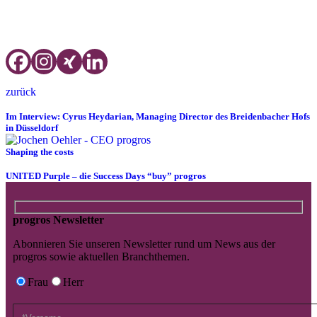
Herzlich willkommen "buy" progros,
liebe Céline & lieber Kevin!
zurück
Im Interview: Cyrus Heydarian, Managing Director des Breidenbacher Hofs
in Düsseldorf
Shaping the costs
UNITED Purple – die Success Days “buy” progros
progros Newsletter
Abonnieren Sie unseren Newsletter rund um News aus der
progros sowie aktuellen Branchthemen.
Frau
Herr