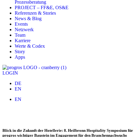
Prozessberatung
PROJECT – FF&E, OS&E
Referenzen & Stories
News & Blog
Events
Netzwerk
Team
Karriere
Werte & Codex
Story
Apps
LOGIN
DE
EN
EN
Beyond 2020 – progros fördert erneut das
Heilbronn Hospitality Symposium
Blick in die Zukunft der Hotellerie: 8. Heilbronn Hospitality Symposium für
progros wichtiger Baustein im Engagement für den Branchennachwuchs