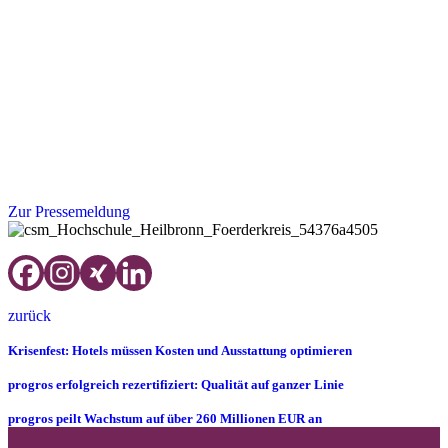
2020: Ein Blick in die Glaskugel - Was dürfen wir erwarten?“ mit
bedeutenden Zukunftsvisionen befassen wird. „Die heute schon
verfügbaren Digitalisierungslösungen im Hoteleinkauf und der
Rechnungsbearbeitung beispielsweise beschleunigen die Prozesse
bereits um das drei- bis vierfache gegenüber manuellen Abläufen,
wie die Hochschule Heilbronn im Auftrag der progros in einer
Forschungsarbeit ermittelt hat“, so Oehler weiter. „Künftig werden
bei der Digitalisierung im Einkauf auch Themen wie prognostizierte
Beschaffungsplanung durch die Verknüpfung von Back- und Front-
Office-Systemen eine große Rolle spielen.“
Zur Pressemeldung
zurück
Krisenfest: Hotels müssen Kosten und Ausstattung optimieren
progros erfolgreich rezertifiziert: Qualität auf ganzer Linie
progros peilt Wachstum auf über 260 Millionen EUR an