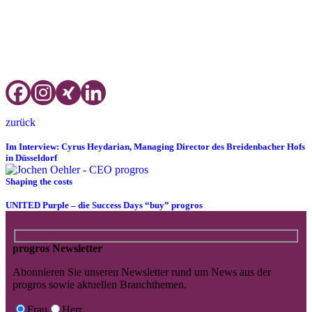
Bernhard Patter und Steffen Schock wird mit einem Führungs-
Coaching über ein halbes Jahr lang eine Führungskraft der Zadra-
Hotels intensiv weiterbilden. Begleitet wird das Projekt von dem
Fachmagazin Hogapage, Medienpartner der Nachwuchsaktion
„Exzellenter Ausbildungsbetrieb des Jahres“.
zurück
Im Interview: Cyrus Heydarian, Managing Director des Breidenbacher Hofs
in Düsseldorf
Shaping the costs
UNITED Purple – die Success Days “buy” progros
progros Newsletter
Abonnieren Sie unseren Newsletter rund um News aus der
progros sowie aktuellen Branchthemen.
Frau
Herr