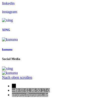
linkedin
instagram
XING
kununu
Social Media
Nach oben scrollen
←
+49 (0) 61 96-50 17-0
progros@progros.de