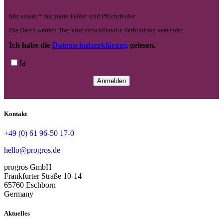
Mit einem * markierte Felder sind Pflichtfelder.
Die Daten werden über eine verschlüsselte Verbindung versendet.
Ich habe die
Datenschutzerklärung
gelesen.
Ja
Kontakt
+49 (0) 61 96-50 17-0
hello@progros.de
progros GmbH
Frankfurter Straße 10-14
65760 Eschborn
Germany
Aktuelles