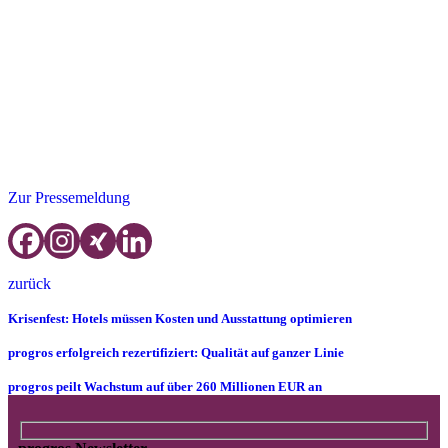
neue App funktioniert auch für alle progros-Kunden, die bereits auf
die Vollversion – das progros-Kreditorenmanagementsystem –
umgestellt haben. Ein besonderes Feature der progros-APP ist die
Rechnungs-Fotografie-Funktion.
Die progros-App ist zum Download im App Store mit allen
Informationen und Hintergründen zu finden unter dem Suchbegriff
„progros invoice“.
Zur Pressemeldung
zurück
Krisenfest: Hotels müssen Kosten und Ausstattung optimieren
progros erfolgreich rezertifiziert: Qualität auf ganzer Linie
progros peilt Wachstum auf über 260 Millionen EUR an