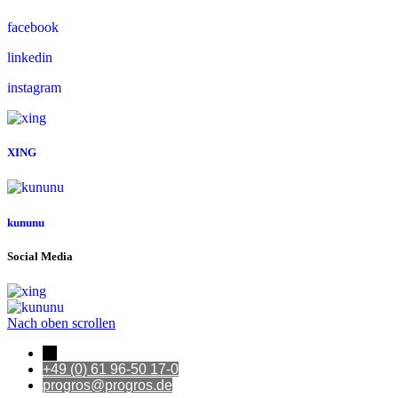
facebook
linkedin
instagram
XING
kununu
Social Media
Nach oben scrollen
←
+49 (0) 61 96-50 17-0
progros@progros.de