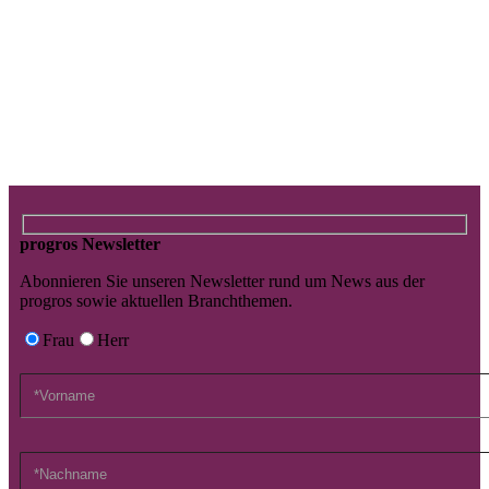
Pia Weber verantwortet als neue Head of Marketing &
Communication bei progros in Personalunion auch den
Markenauftritt der Schwestergesellschaft allinvos sowie der Holding
DEHAG Hospitality Group AG.
Pia Weber Pressebild
progros Newsletter
Abonnieren Sie unseren Newsletter rund um News aus der
progros sowie aktuellen Branchthemen.
Frau
Herr