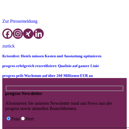
InfoLine:
E-Mail:
progros@progros.de
, Tel. +49 (0) 61 96-50 17-0,
www.progros.de
Zur Pressemeldung
zurück
Krisenfest: Hotels müssen Kosten und Ausstattung optimieren
progros erfolgreich rezertifiziert: Qualität auf ganzer Linie
progros peilt Wachstum auf über 260 Millionen EUR an
progros Newsletter
Abonnieren Sie unseren Newsletter rund um News aus der
progros sowie aktuellen Branchthemen.
Frau
Herr